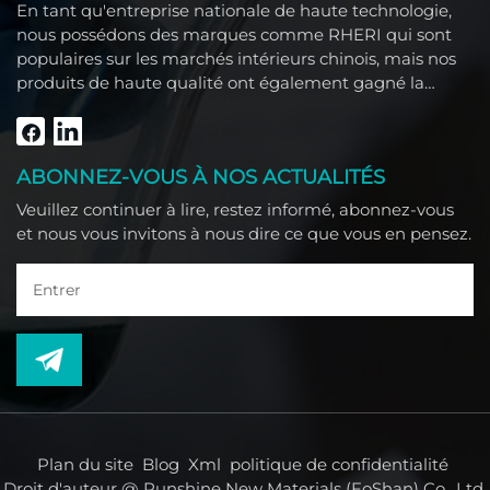
En tant qu'entreprise nationale de haute technologie,
nous possédons des marques comme RHERI qui sont
populaires sur les marchés intérieurs chinois, mais nos
produits de haute qualité ont également gagné la
confiance des clients étrangers comme l'Asie du Sud-
Est, le Moyen-Orient, l'Amérique du Sud, l'Afrique et
l'Amérique du Nord.
ABONNEZ-VOUS À NOS ACTUALITÉS
Veuillez continuer à lire, restez informé, abonnez-vous
et nous vous invitons à nous dire ce que vous en pensez.
Plan du site
Blog
Xml
politique de confidentialité
Droit d'auteur @ Runshine New Materials (FoShan) Co., Ltd.