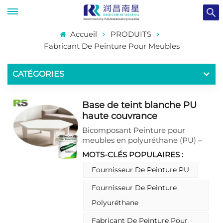
Accueil
PRODUITS
Fabricant De Peinture Pour Meubles
CATÉGORIES
Base de teint blanche PU
haute couvrance
Bicomposant Peinture pour
meubles en polyuréthane (PU) –
Une peinture de finition blanche
MOTS-CLÉS POPULAIRES :
haut de gamme, spécialement
conçue pour les meubles, offrant
Fournisseur De Peinture PU
une couvrance exceptionnelle et
Fournisseur De Peinture
une résistance remarquable au
jaunissement, même sous une
Polyuréthane
exposition prolongée au soleil.
Grâce à sa structure polyuréthane
Fabricant De Peinture Pour