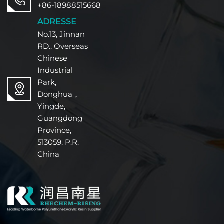
+86-18988515668
ADRESSE
No.13, Jinnan
RD., Overseas
Chinese
Industrial
Park,
Donghua，
Yingde,
Guangdong
Province,
513059, P.R.
China