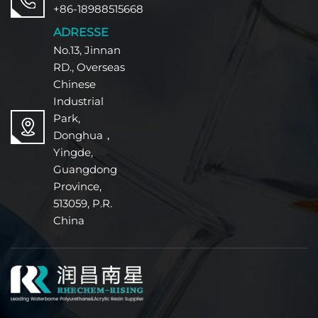
+86-18988515668
ADRESSE
No.13, Jinnan
RD., Overseas
Chinese
Industrial
Park,
Donghua，
Yingde,
Guangdong
Province,
513059, P.R.
China