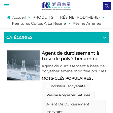
Accueil
PRODUITS
RÉSINE (POLYMÈRE)
Peintures Cuites À La Résine
Résine Aminée
CATÉGORIES
Agent de durcissement à
base de polyéther amine
modifié pour revêtements
Agent de durcissement à base de
époxy hautes performances
polyéther amine modifiée pour les
revêtements époxy hautes
MOTS-CLÉS POPULAIRES :
performances.Ce durcisseur
polyétheramine modifié est un
Durcisseur Isocyanate
composant essentiel des systèmes
Résine Polyester Saturée
de revêtement époxy hautes
performances. Il offre une
Agent De Durcissement
flexibilité accrue, une excellente
résistance chimique et une
Isocytant