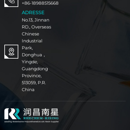
+86-18988515668
ADRESSE
No.13, Jinnan
RD., Overseas
Chinese
Industrial
Park,
Donghua，
Yingde,
Guangdong
Province,
513059, P.R.
China