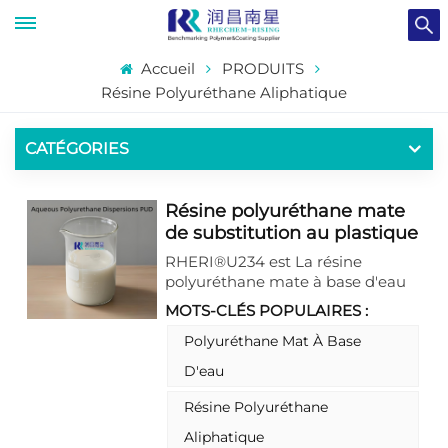
Accueil
PRODUITS
Résine Polyuréthane Aliphatique
CATÉGORIES
Résine polyuréthane mate
de substitution au plastique
à base d'eau, au toucher
RHERI®U234 est La résine
doux
polyuréthane mate à base d'eau
est la couche de finition parfaite,
MOTS-CLÉS POPULAIRES :
résistante aux rayures, à l'eau et
aux produits chimiques, tout en
Polyuréthane Mat À Base
étant résiliente et durable
D'eau
Résine Polyuréthane
Aliphatique