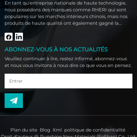
En tant qu'entreprise nationale de haute technologie,
nous possédons des marques comme RHERI qui sont
populaires sur les marchés intérieurs chinois, mais nos
produits de haute qualité ont également gagné la
confiance des clients étrangers comme l'Asie du Sud-
Est, le Moyen-Orient, l'Amérique du Sud, l'Afrique et
l'Amérique du Nord.
ABONNEZ-VOUS À NOS ACTUALITÉS
Veuillez continuer à lire, restez informé, abonnez-vous
et nous vous invitons à nous dire ce que vous en pensez.
Plan du site
Blog
Xml
politique de confidentialité
Droit d'auteur @ Runshine New Materials (FoShan) Co., Ltd.