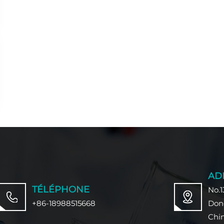
AD
TÉLÉPHONE
No.1
+86-18988515668
Don
Chi