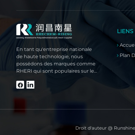
LIENS
Accuei
En tant qu'entreprise nationale
Plan D
de haute technologie, nous
possédons des marques comme
RHERI qui sont populaires sur les
marchés intérieurs chinois, mais
nos produits de haute qualité ont
également gagné la confiance
des clients étrangers comme
l'Asie du Sud-Est, le Moyen-Orient,
l'Amérique du Sud, l'Afrique et
l'Amérique du Nord.
Droit d'auteur @ Runshine 