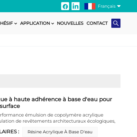
Français
HÉSIF
APPLICATION
NOUVELLES
CONTACT
English
Français
Italiano
Русский
Español
Português
que à haute adhérence à base d'eau pour
surface
日本語
erformance émulsion de copolymère acrylique
lation de revêtements architecturaux écologiques,
Türkçe
nte durabilité, une excellente adhérence et une
AIRES :
Résine Acrylique À Base D'eau
e à l'abrasion, tout en respectant les normes