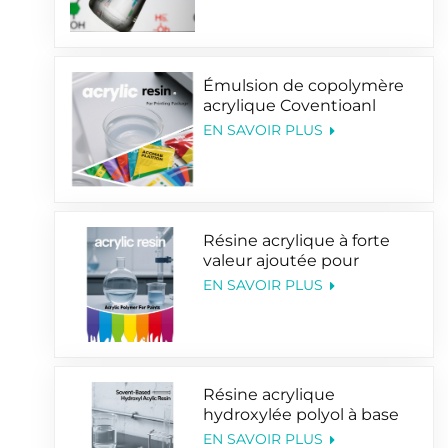
Émulsion de copolymère
acrylique Coventioanl
conçue pour le
EN SAVOIR PLUS
revêtement d'impression
d'emballages
Résine acrylique à forte
valeur ajoutée pour
peintures à base de
EN SAVOIR PLUS
solvants et revêtements à
base d'eau
Résine acrylique
hydroxylée polyol à base
de solvant pour peintures
EN SAVOIR PLUS