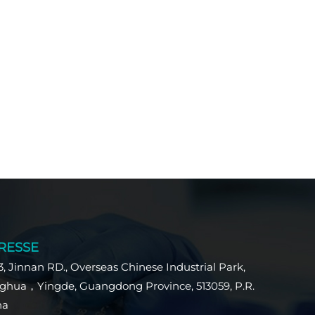
RESSE
3, Jinnan RD., Overseas Chinese Industrial Park,
ghua，Yingde, Guangdong Province, 513059, P.R.
na