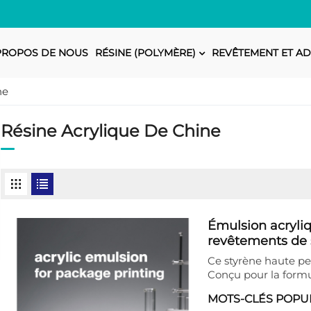
PROPOS DE NOUS
RÉSINE (POLYMÈRE)
REVÊTEMENT ET AD
ne
Résine Acrylique De Chine
Émulsion acryli
revêtements de 
Ce styrène haute p
Conçu pour la formu
il offre une excelle
MOTS-CLÉS POPUL
excellente résistanc