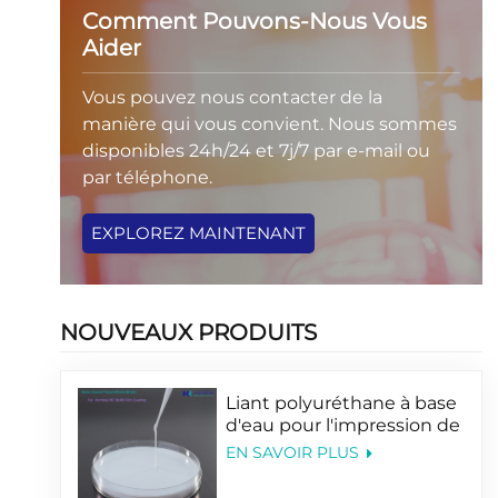
Comment Pouvons-Nous Vous
Aider
Vous pouvez nous contacter de la
manière qui vous convient. Nous sommes
disponibles 24h/24 et 7j/7 par e-mail ou
par téléphone.
EXPLOREZ MAINTENANT
NOUVEAUX PRODUITS
Liant polyuréthane à base
d'eau pour l'impression de
films PET BOPP
EN SAVOIR PLUS