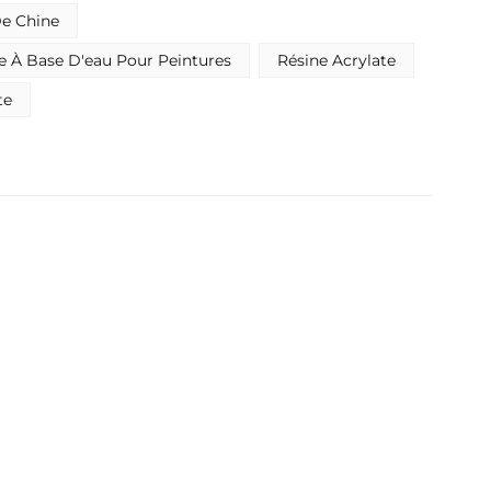
ternationales les plus strictes grâce à sa formule à
Indonesia
De Chine
 et sans APEO. Idéal pour les peintures intérieures
les.
بالعربية
e À Base D'eau Pour Peintures
Résine Acrylate
te
हिंदी