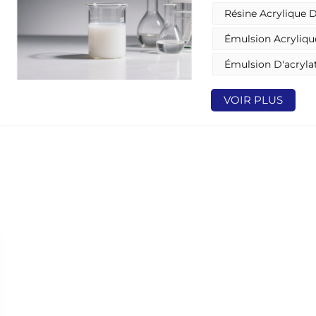
environnementales in
Résine Acrylique 
faible teneur en COV
et extérieures durab
Émulsion Acryliqu
Émulsion D'acryla
VOIR PLUS