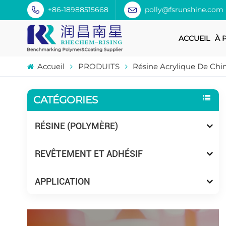
+86-18988515668
polly@fsrunshine.com
ACCUEIL
À 
Accueil
PRODUITS
Résine Acrylique De Chi
CATÉGORIES
RÉSINE (POLYMÈRE)
REVÊTEMENT ET ADHÉSIF
APPLICATION