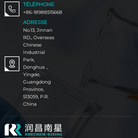
TÉLÉPHONE
+86-18988515668
ADRESSE
No.13, Jinnan
RD., Overseas
Chinese
Industrial
Park,
Donghua，
Yingde,
Guangdong
Province,
513059, P.R.
China