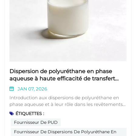
Dispersion de polyuréthane en phase
aqueuse à haute efficacité de transfert
favorisant le développement de
JAN 07, 2026
revêtements par transfert
Introduction aux dispersions de polyuréthane en
phase aqueuse et à leur rôle dans les revêtements
par transfertDispersions de polyuréthane en phase
ÉTIQUETTES :
aqueuse (PUD) Les polyuréthanes sont devenus un
Fournisseur De PUD
élément essentiel des matériaux industriels
écologiques, et leurs variantes sans solvant gagnent
Fournisseur De Dispersions De Polyuréthane En