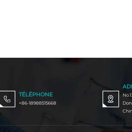
AD
TÉLÉPHONE
No.1
+86-18988515668
Don
Chi