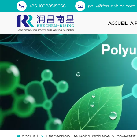
+86-18988515668
polly@fsrunshine.com
ACCUEIL
À 
Accueil
Dispersion De Polyuréthane Auto-Matif