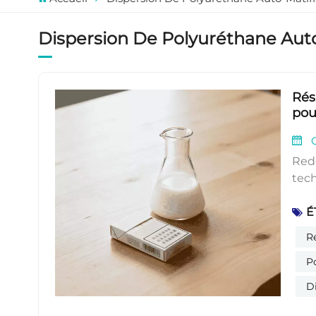
Dispersion De Polyuréthane Auto
Rés
pou
O
Redéfinir les normes d'emballage des cigarettes grâce à une technologie de résine avancéeL'industrie mondiale de l'emballage des cigarettes est confrontée à un double impératif : répondre aux exigences esthétiques des marques haut de gamme et se conformer à des réglementations environnementales de plus en plus strictes. Les films d'emballage traditionnels utilisent soit des revêtements mats à base de solvants (fortes émissions de COV, impact environnemental négatif), soit des systèmes à base d'eau avec agents matifiants externes (brillance irrégulière, faible durabilité, adhérence d'impression compromise). Dans ce contexte, la résine polyuréthane auto-matifiante à base d'eau de haute qual
É
R
P
D