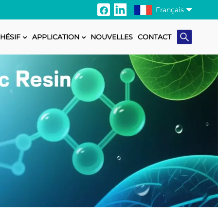
Français
HÉSIF
APPLICATION
NOUVELLES
CONTACT
English
Français
Italiano
Русский
Español
Português
日本語
Türkçe