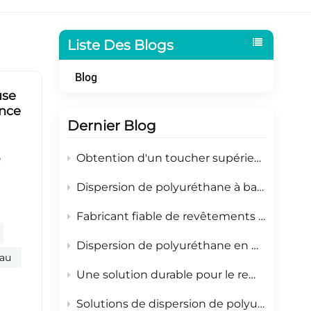
Indonesia
بالعربية
Liste Des Blogs
हिंदी
Blog
use
ance
Dernier Blog
Obtention d'un toucher supérieur sur les plastiques et le papier grâce à la dispersion de polyuréthane
 l’huile de ricin) pour réduire l’empreinte car
Dispersion de polyuréthane à base d'eau pour une protection durable des métaux
Fabricant fiable de revêtements pour bois
Dispersion de polyuréthane en phase aqueuse pour les revêtements de papier de substitution au plastique
eau
Une solution durable pour le remplacement des films d'emballage en papier
Solutions de dispersion de polyuréthane en phase aqueuse pour les revêtements de papiers spéciaux