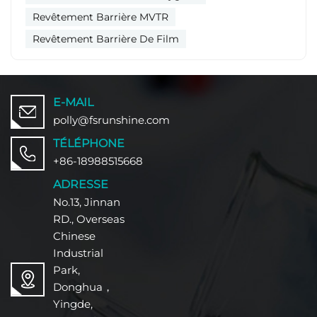
Revêtement Barrière MVTR
Revêtement Barrière De Film
E-MAIL
polly@fsrunshine.com
TÉLÉPHONE
+86-18988515668
ADRESSE
No.13, Jinnan
RD., Overseas
Chinese
Industrial
Park,
Donghua，
Yingde,