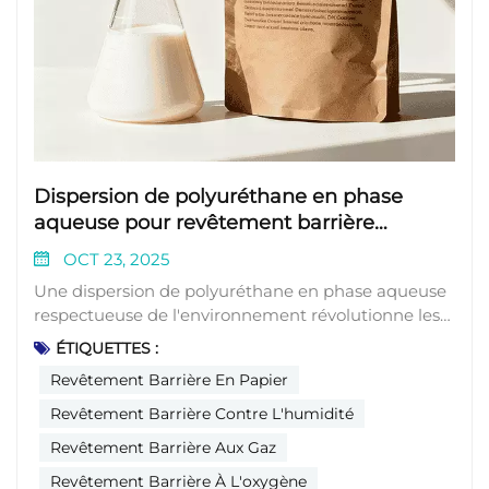
Dispersion de polyuréthane en phase
aqueuse pour revêtement barrière
écologique haute performance pour
OCT 23, 2025
emballages souples
Une dispersion de polyuréthane en phase aqueuse respectueuse de l'environnement révolutionne les revêtements barrières pour les emballages souples.L'industrie mondiale de l'emballage souple connaît une transformation profonde vers des matériaux durables, sous l'impulsion des préoccupations environnementales et des réglementations strictes. Les emballages plastiques conventionnels, avec leurs solvants à forte teneur en COV et leur impact environnemental problématique en fin de vie, font l'objet d'un examen minutieux, créant un besoin urgent d'alternatives performantes et écologiques. Les dispersions de polyuréthane en phase aqueuse (PUD) se sont imposées comme une solution novatrice, offrant une combinaison convaincante de propriétés barrières exceptionnelles, de performances mécaniques optimales et de conformité environnementale. Plus particulièrement, celles à base de polycarbonate permettent de simplifier les structures multi-matériaux complexes et difficiles à recycler sans compromettre les performances, en accord avec les objectifs de l'économie circulaire. Alors que l'emballage durable devient une priorité pour les marques, les organismes de réglementation et les consommateurs, les PUD en phase aqueuse sont appelées à devenir la technologie de référence pour les revêtements de nouvelle génération, établissant de nouvelles normes en matière de performance, de sécurité et de responsabilité environnementale dans le secteur.Avantages en termes de performance des PUD à base d'eau 1. Propriétés de barrière supérieuresL'exigence fondamentale de tout revêtement d'emballage réside dans sa capacité à constituer une barrière efficace contre les éléments extérieurs susceptibles de compromettre la qualité et la durée de conservation du produit. Les polyuréthanes en phase aqueuse excellent à cet égard, démontrant une résistance exceptionnelle à l'oxygène, à la vapeur d'eau, aux huiles et aux graisses – des propriétés essentielles pour les emballages alimentaires, pharmaceutiques et de biens de consommation. Les formulations de polyuréthanes en phase aqueuse de pointe présentent des propriétés de barrière à l'oxygène remarquables, ce qui les rend idéales pour les applications d'emballage où l'oxydation doit être évitée afin de préserver l'intégrité du produit. Ces matériaux forment des structures de film denses et réticulées qui créent un parcours tortueux pour les molécules de gaz, ralentissant considérablement leur passage à travers le matériau d'emballage. L'architecture moléculaire unique des PUD à base de polycarbonate contribue à leurs performances de barrière améliorées. Les groupes carbonates polaires de la chaîne polymère forment de fortes interactions intermoléculaires, créant une structure compacte qui empêche la pénétration des petites molécules de gaz. Cette conception moléculaire se traduit directement par une durée de conservation prolongée des produits et une réduction du gaspillage alimentaire, un avantage significatif en matière de développement durable. De plus, les propriétés de barrière de ces revêtements restent stables dans une large gamme de conditions d'humidité, contrairement à certaines résines à base d'alcool vinylique dont les performances de barrière dépendent fortement de l'humidité. Cette stabilité garantit une protection constante tout au long de la chaîne d'approvisionnement, même dans des conditions environnementales difficiles. 2. Performances mécaniques et thermiquesLes applications d'emballage souple exigent des revêtements capables de résister aux contraintes de la fabrication, du remplissage, de la distribution et de l'utilisation finale sans compromettre leur fonction protectrice. Les polyuréthanes en phase aqueuse offrent un équilibre optimal de propriétés mécaniques, notamment la résistance à la traction, l'élasticité et la résistance à l'abrasion. Ces caractéristiques garantissent l'intégrité de l'emballage revêtu lors des opérations d'étirement, de pliage et de compression, tant pendant les processus de transformation que tout au long du cycle de vie du produit. La robustesse intrinsèque du polyuréthane, associée aux avantages environnementaux de la technologie de dispersion en phase aqueuse, confère à ce matériau un profil unique, surpassant les revêtements aqueux acryliques et vinyliques classiques. La stabilité thermique des polyuréthanes en phase aqueuse (PUD) élargit considérablement leur champ d'application dans les emballages nécessitant un thermoscellage ou une exposition à des températures élevées lors de leur transformation ou de leur utilisation. Les PUD spéciaux présentent une excellente résistance à la chaleur, conservant leurs propriétés mécaniques et de barrière même sous contrainte thermique. Cette propriété est particulièrement précieuse pour les applications impliquant le remplissage à chaud, la pasteurisation ou le chauffage par micro-ondes des produits emballés. De plus, les PUD à base de diols de polycarbonate (PCDL) présentent une résistance supérieure à la dégradation thermique par rapport à ceux dérivés de polyols de polyester ou de polyéther, comme en témoigne une meilleure rétention de la résistance à la traction après exposition à des environnements chauffants à 120 °C. Cette résilience thermique garantit des performances d'emballage constantes tout au long du cycle de vie du produit. Tableau 1 : Comparaison des principales propriétés physiques des PUD en fonction de différents segments souplesPropriétéPUD en polycarbonatePolyester PUDPUD de polyétherrésistance à l'hydrolyseExcellentModéréBienStabilité thermiqueHautModéréModéréRésistance mécaniqueHautHautModéréFlexibilitéBienBienExcellentrésistance à l'oxydationExcellentBienPauvre3. Adhésion au substrat et polyvalenceUn avantage crucial des polyuréthanes en phase aqueuse pour les emballages souples réside dans leur adhérence exceptionnelle à une large gamme de substrats, notamment les polyoléfines traitées (PP, PE), le polyester (PET), le nylon et les surfaces métallisées. Cette polyvalence permet aux concepteurs d'emballages de choisir le substrat le plus approprié et le plus durable sans craindre un défaut d'adhérence du revêtement. Les propriétés adhésives proviennent de la structure moléculaire des polyuréthanes, qui peut être adaptée pour inclure des groupes fonctionnels interagissant fortement avec différentes surfaces de substrat par le biais d'interactions polaires, de liaisons hydrogène et, dans certains cas, de liaisons covalentes. Le développement de formulations PUD spécialisées a considérablement élargi les possibilités d'application des emballages souples. Par exemple, certaines PUD en phase aqueuse présentent une excellente adhérence aux substrats plastiques et métallisés, permettant leur utilisation dans des structures d'emballage barrière haute performance. Cette propriété est particulièrement précieuse pour la création d'emballages légers et performants, à faible impact environnemental. L'adhérence aux surfaces métallisées permet la conception d'emballages offrant d'excellentes propriétés de barrière à la lumière, tout en préservant leur recyclabilité – un avantage significatif par rapport aux films laminés traditionnels qui complexifient les filières de recyclage. De plus, la disponibilité de PUD anioniques et cationiques offre aux formulateurs la possibilité d'optimiser l'adhérence en fonction des caractéristiques spécifiques du substrat. Les systèmes cationiques présentent souvent une adhérence supérieure aux surfaces anioniques généralement présentes sur les supports en papier et en carton. 4. Propriétés de sécurité et de résistanceLes revêtements d'emballage doivent protéger leur contenu sans y introduire de contaminants potentiels, ce qui fait de la sécurité des matériaux une préoccupation primordiale. Les PUD à base d'eau offrent une résistance exceptionnelle aux huiles, aux graisses et aux produits chimiques, empêchant la migration des composants du produit emballé vers le revêtement tout en bloquant simultanément l'entrée des contaminants externes. Cette protection bidirectionnelle est essentielle pour préserver la qualité et la sécurité du produit tout au long de sa durée de conservation. La structure réticulée des films de PUD polymérisés crée un réseau dense qui constitue une barrière efficace contre les migrants potentiels tout en résistant à la pénétration des substances extérieures. La résistance à l'hydrolyse des PUD à base de polycarbonate représente un avantage significatif par rapport à leurs homologues à base de polyester, notamment pour les applications en environnements humides ou avec des produits aqueux. Alors que les groupements ester des PUD polyester classiques sont sensibles à l'hydrolyse, en particulier en milieu acide ou basique, les liaisons carbonate des PUD en polycarbonate présentent une remarquable stabilité face à la dégradation induite par l'eau. Cette résistance intrinsèque à l'hydrolyse garantit l'intégrité à long terme du revêtement, évitant ainsi les problèmes d'adhérence, de perte de résistance et d'apparition d'odeurs qui peuvent survenir lors de la dégradation des revêtements à base de polyester. De plus, des formulations de PUD spécifiques peuvent être conçues pour offrir des propriétés antistatiques, avec une résistivité de surface aussi faible que 10⁹ Ω, répondant ainsi aux exigences des matériaux antistatiques utilisés dans l'encapsulation de composants électroniques. Conformité environnementale et réglementaire 1. Formulation écologiqueLe passage des systèmes de revêtement à base de solvants aux systèmes à base d'eau représente l'une des avancées les plus significatives en matière de réduction de l'impact environnemental des emballages souples. Les PUD à base d'eau contiennent peu ou pas de COV, répondant ainsi à l'une des principales préoccupations environnementales et de sécurité au travail liées aux revêtements d'emballages traditionnels. Cette réduction des émissions de COV se traduit par une meilleure qualité de l'air, une dimi
ÉTIQUETTES :
Revêtement Barrière En Papier
Revêtement Barrière Contre L'humidité
Revêtement Barrière Aux Gaz
Revêtement Barrière À L'oxygène