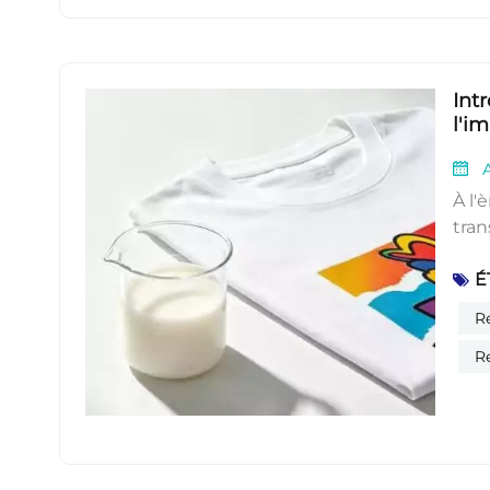
(35 
Int
l'i
A
À l'
tran
de l
É
Cepe
le m
R
il e
R
vous
Pela
de p
chau
à 12
appl