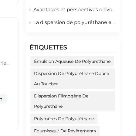
Avantages et perspectives d'évolution des dispersions de polyuréthane en phase aqueuse
La dispersion de polyuréthane en phase aqueuse comme nouveau matériau écologique haute performance
ÉTIQUETTES
Émulsion Aqueuse De Polyuréthane
rie
nce.
Dispersion De Polyuréthane Douce
sur
Au Toucher
tc.),
sez-
Dispersion Filmogène De
lm
?
Polyuréthane
odes
ler à
Polymères De Polyuréthane
on 8
Fournisseur De Revêtements