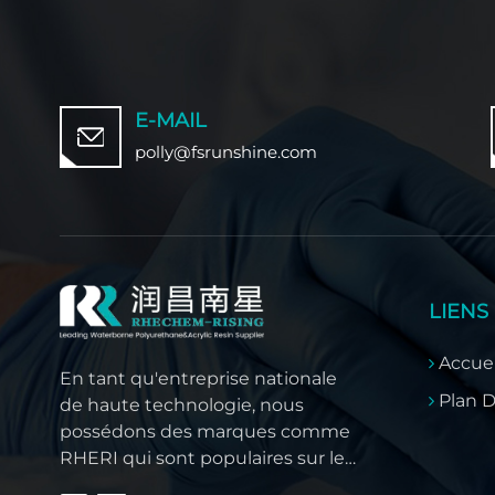
chau
qual
appl
arro
beso
E-MAIL
divi
polly@fsrunshine.com
Aux
face
l'us
prod
doub
supp
LIENS
caus
est 
Accuei
En tant qu'entreprise nationale
ant
Plan D
de haute technologie, nous
film
possédons des marques comme
prop
RHERI qui sont populaires sur les
gli
marchés intérieurs chinois, mais
pro