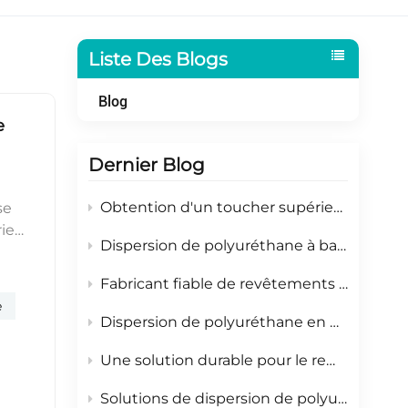
Indonesia
بالعربية
Liste Des Blogs
हिंदी
Blog
e
Dernier Blog
Obtention d'un toucher supérieur sur les plastiques et le papier grâce à la dispersion de polyuréthane
se
rie
Dispersion de polyuréthane à base d'eau pour une protection durable des métaux
 par
Fabricant fiable de revêtements pour bois
e
e
de
Dispersion de polyuréthane en phase aqueuse pour les revêtements de papier de substitution au plastique
ment
Une solution durable pour le remplacement des films d'emballage en papier
New
 au
Solutions de dispersion de polyuréthane en phase aqueuse pour les revêtements de papiers spéciaux
le