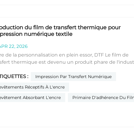
± 2 % de matières solides, pH 7,0–8,0, viscosité
roduction du film de transfert thermique pour
mpression numérique textile
PR 22, 2026
ère de la personnalisation en plein essor, DTF Le film de
sfert thermique est devenu un produit phare de l'indust
'impression grâce à sa haute précision et sa forte adhére
TIQUETTES :
ndant, face à la grande variété de produits disponibles 
Impression Par Transfert Numérique
arché (films à décollement à chaud, à froid, instantanés, e
evêtements Réceptifs À L'encre
st difficile de s'y retrouver.-double face-Comment choisis
evêtement Absorbant L'encre
Primaire D'adhérence Du Fi
 de trouver le juste équilibre entre efficacité et qualité 
ge à chaud, pelage à froid, pelage instantané : les méth
elage déterminent l’efficacité de la productionFilm à pe
dCaractéristiques : Se décolle facilement à chaud, envir
 secondes après le pressage à chaud, idéal pour une
ication stable et rapide.-Scénarios de sortie.Avantages :