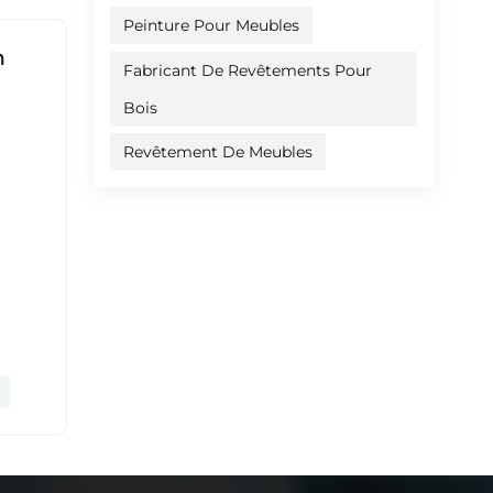
ssus
Peinture Pour Meubles
n
Fabricant De Revêtements Pour
ues :
otif
Bois
nt
Revêtement De Meubles
nde
tards
 et
,
 de
nano-
s de
 à