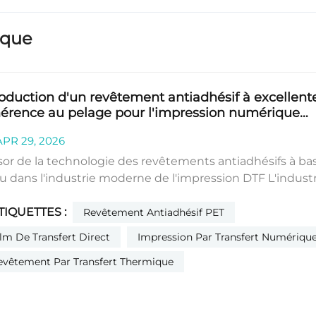
ique
roduction d'un revêtement antiadhésif à excellent
érence au pelage pour l'impression numérique
ile
PR 29, 2026
sor de la technologie des revêtements antiadhésifs à ba
u dans l'industrie moderne de l'impression DTF L'indust
'impression numérique textile, notamment l'impression
TIQUETTES :
sfert DTF, s'oriente vers des auxiliaires durables et
Revêtement Antiadhésif PET
ormants. Les revêtements antiadhésifs à base de silicon
ilm De Transfert Direct
Impression Par Transfert Numériqu
ux, conçus pour les films PET, permettent un transfert 
evêtement Par Transfert Thermique
eur propre avec de faibles émissions de COV. Le revête
t-529 revêtement antiadhésif Les matériaux Runshine 
rials offrent un pelage facile, une excellente adhérence
 une résistance aux solvants et une mise en œuvre stab