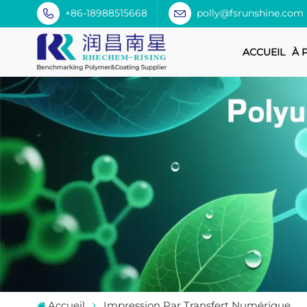
+86-18988515668
polly@fsrunshine.com
ACCUEIL
À 
Accueil
Impression Par Transfert Numérique