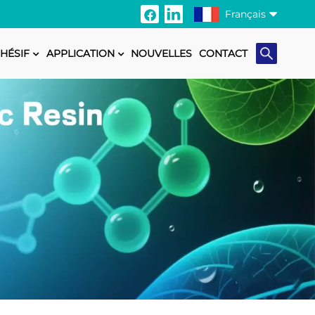
Français
HÉSIF
APPLICATION
NOUVELLES
CONTACT
English
Français
Italiano
Русский
Español
Português
日本語
Türkçe