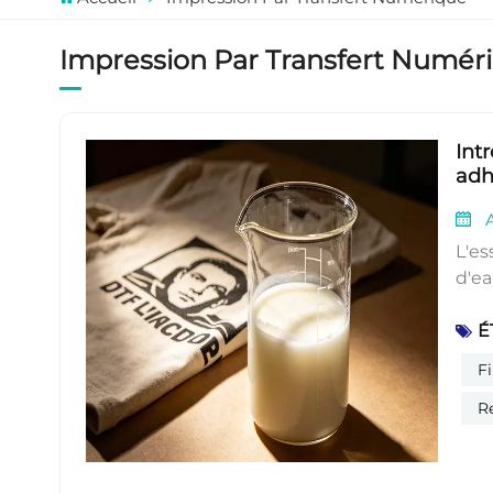
Impression Par Transfert Numér
Int
adh
text
A
L'es
d'ea
de l
É
tran
perf
F
aque
R
chal
Coa
Mate
PET,