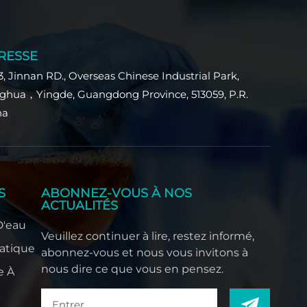
 La
RESSE
ont
3, Jinnan RD., Overseas Chinese Industrial Park,
rso.
ghua，Yingde, Guangdong Province, 513059, P.R.
o-
na
n de
se
ilms
rière
nt
S
ABONNEZ-VOUS À NOS
TF
ACTUALITÉS
D'eau
s
Veuillez continuer à lire, restez informé,
atique
es
abonnez-vous et nous vous invitons à
nous dire ce que vous en pensez.
e À